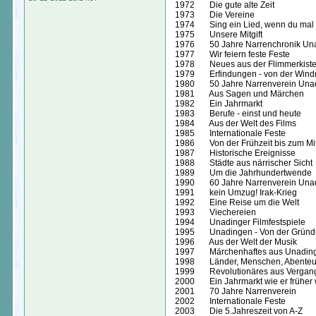
1972 Die gute alte Zeit
1973 Die Vereine
1974 Sing ein Lied, wenn du mal tr
1975 Unsere Mitgift
1976 50 Jahre Narrenchronik Un
1977 Wir feiern feste Feste
1978 Neues aus der Flimmerkist
1979 Erfindungen - von der Windm
1980 50 Jahre Narrenverein Una
1981 Aus Sagen und Märchen
1982 Ein Jahrmarkt
1983 Berufe - einst und heute
1984 Aus der Welt des Films
1985 Internationale Feste
1986 Von der Frühzeit bis zum Mitt
1987 Historische Ereignisse
1988 Städte aus närrischer Sicht
1989 Um die Jahrhundertwende
1990 60 Jahre Narrenverein Unadi
1991 kein Umzug! Irak-Krieg
1992 Eine Reise um die Welt
1993 Viechereien
1994 Unadinger Filmfestspiele
1995 Unadingen - Von der Gründu
1996 Aus der Welt der Musik
1997 Märchenhaftes aus Unadin
1998 Länder, Menschen, Abenteu
1999 Revolutionäres aus Vergange
2000 Ein Jahrmarkt wie er früher 
2001 70 Jahre Narrenverein
2002 Internationale Feste
2003 Die 5.Jahreszeit von A-Z