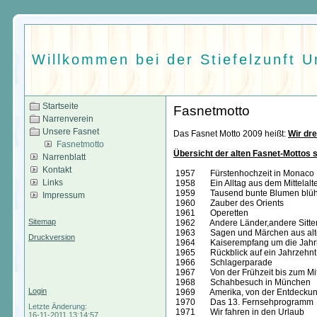
Willkommen bei der Stiefelzunft 
Startseite
Fasnetmotto
Narrenverein
Unsere Fasnet
Das Fasnet Motto 2009 heißt:
Wir dr
Fasnetmotto
Übersicht der alten Fasnet-Mottos s
Narrenblatt
Kontakt
1957 Fürstenhochzeit in Monac
Links
1958 Ein Alltag aus dem Mittelalt
1959 Tausend bunte Blumen blü
Impressum
1960 Zauber des Orients
1961 Operetten
Sitemap
1962 Andere Länder,andere Sitte
1963 Sagen und Märchen aus alte
Druckversion
1964 Kaiserempfang um die Jahrh
1965 Rückblick auf ein Jahrzehnt
1966 Schlagerparade
1967 Von der Frühzeit bis zum Mitt
1968 Schahbesuch in München
Login
1969 Amerika, von der Entdeckung
1970 Das 13. Fernsehprogramm
Letzte Änderung:
1971 Wir fahren in den Urlaub
16-11-2011 13:14:57